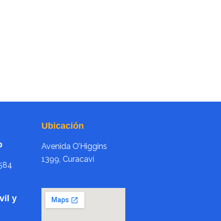
Ubicación
o
Avenida O’Higgins
1399, Curacaví
584
il y