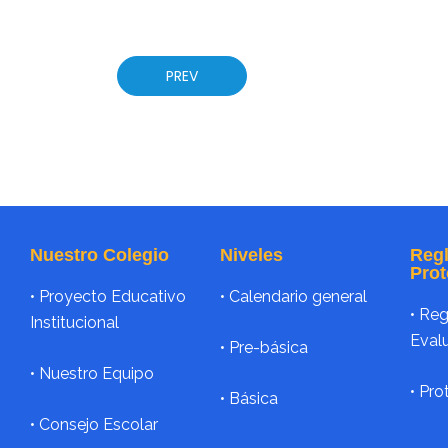
PREV
Nuestro Colegio
Niveles
Reg
Prot
• Proyecto Educativo
•
Calendario general
• Re
Institucional
Eval
•
Pre-básica
• Nuestro Equipo
• Pro
•
Básica
• Consejo Escolar