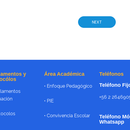
NEXT
lamentos y
Área Académica
Teléfonos
ocólos
Teléfono Fij
•
Enfoque Pedagógico
glamentos
+56 2 264690
uación
•
PIE
tocolos
• Convivencia Escolar
Teléfono Móv
Whatsapp